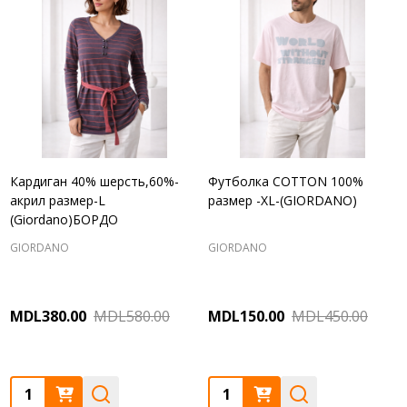
Кардиган 40% шерсть,60%-
Футболка COTTON 100%
акрил размер-L
размер -XL-(GIORDANO)
(Giordano)БОРДО
GIORDANO
GIORDANO
MDL380.00
MDL580.00
MDL150.00
MDL450.00
Quantity:
Quantity: