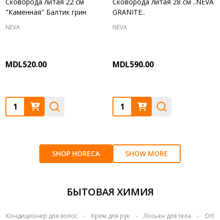
Сковорода литая 22 см
Сковорода литая 28 см ..NEVA
"Каменная" Балтик грин
GRANITE..
NEVA
NEVA
MDL520.00
MDL590.00
Quantity:
Quantity:
SHOP HORECA
SHOW MORE
БЫТОВАЯ ХИМИЯ
Кондиционер для волос
Крем для рук
Лосьен для тела
Отбе