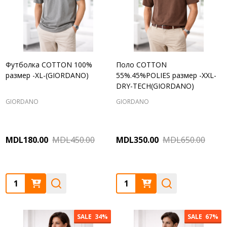
Футболка COTTON 100%
Поло COTTON
размер -XL-(GIORDANO)
55%.45%POLIES размер -XXL-
DRY-TECH(GIORDANO)
GIORDANO
GIORDANO
MDL180.00
MDL450.00
MDL350.00
MDL650.00
Quantity:
Quantity:
SALE
34%
SALE
67%