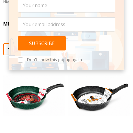
settings.first_name
NEVA
NEVA
Email
MDL630.00
MDL540.00
Address
Quantity:
Quantity:
Don't show this popup again