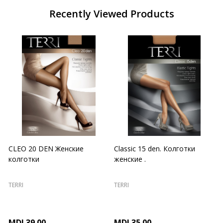
Recently Viewed Products
CLEO 20 DEN Женские
Classic 15 den. Колготки
колготки
женские .
TERRI
TERRI
T
MDL39.00
MDL35.00