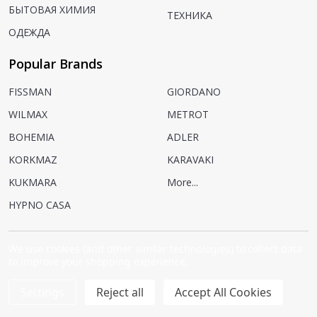
БЫТОВАЯ ХИМИЯ
ТЕХНИКА
ОДЕЖДА
Popular Brands
FISSMAN
GIORDANO
WILMAX
METROT
BOHEMIA
ADLER
KORKMAZ
KARAVAKI
KUKMARA
More...
HYPNO CASA
We use cookies (and other similar technologies) to collect data
to improve your shopping experience.
©
2026
AZON.
Settings
Reject all
Accept All Cookies
Powered by
BigCommerce.
Theme designed by
Papathemes.