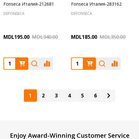
Fonseca Италия-212681
Fonseca Италия-283162
DEFONSECA
DEFONSECA
MDL195.00
MDL340.00
MDL185.00
MDL350.00
Quantity:
Quantity:
1
2
3
4
5
6
Footer
Enjoy Award-Winning Customer Service