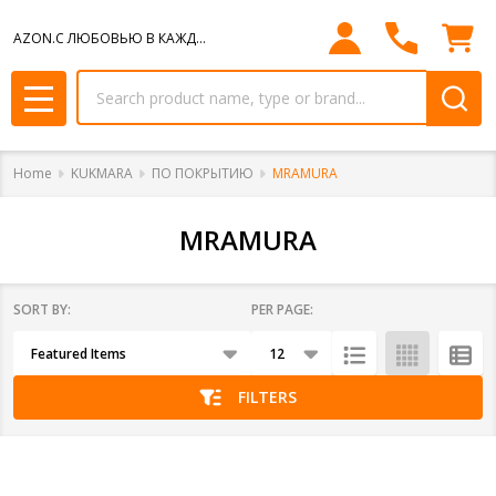
se
AZON.С ЛЮБОВЬЮ В КАЖДЫЙ ДОМ.
Search
MENU
Home
KUKMARA
ПО ПОКРЫТИЮ
MRAMURA
MRAMURA
SORT BY:
PER PAGE:
Products
List
FILTERS