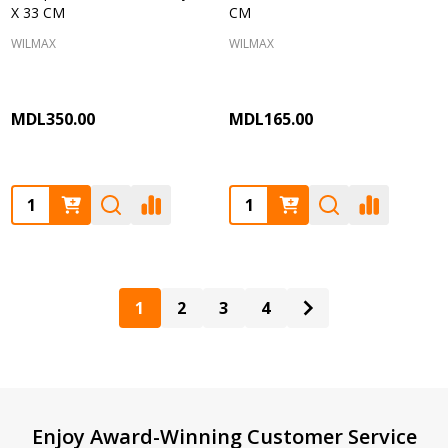
X 33 CM
CM
WILMAX
WILMAX
MDL350.00
MDL165.00
Quantity:
Quantity:
1
2
3
4
Footer
Enjoy Award-Winning Customer Service