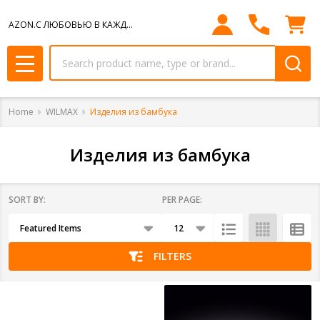
se
AZON.С ЛЮБОВЬЮ В КАЖДЫЙ ДОМ.
Search
MENU
Home
WILMAX
Изделия из бамбука
Изделия из бамбука
SORT BY:
PER PAGE:
Products
List
FILTERS