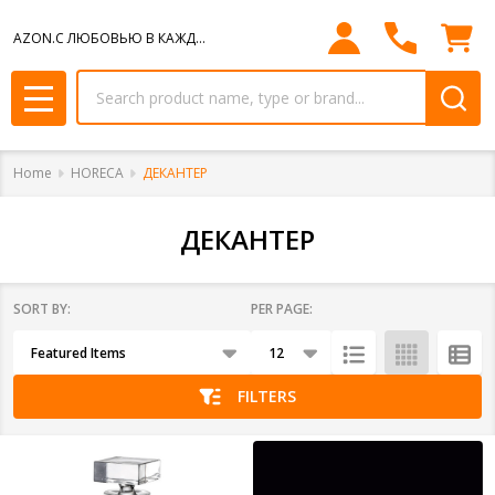
se
AZON.С ЛЮБОВЬЮ В КАЖДЫЙ ДОМ.
Search
MENU
Home
HORECA
ДЕКАНТЕР
ДЕКАНТЕР
SORT BY:
PER PAGE:
Products
List
FILTERS