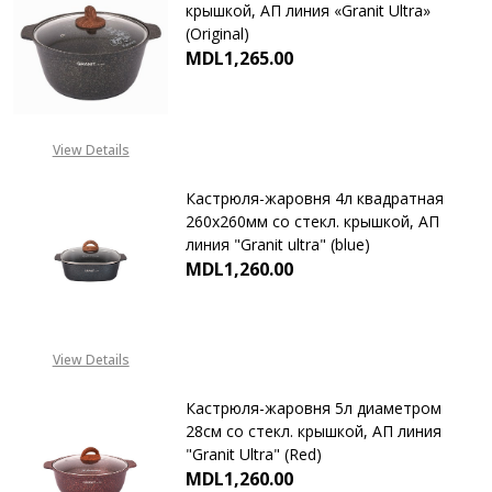
крышкой, АП линия «Granit Ultra»
(Original)
MDL1,265.00
DECREASE QUANTITY OF КАСТРЮЛ
INCREASE QUANTITY 
View Details
Кастрюля-жаровня 4л квадратная
260х260мм со стекл. крышкой, АП
линия "Granit ultra" (blue)
MDL1,260.00
DECREASE QUANTITY OF КАСТРЮЛ
INCREASE QUANTITY 
View Details
Кастрюля-жаровня 5л диаметром
28см со стекл. крышкой, АП линия
"Granit Ultra" (Red)
MDL1,260.00