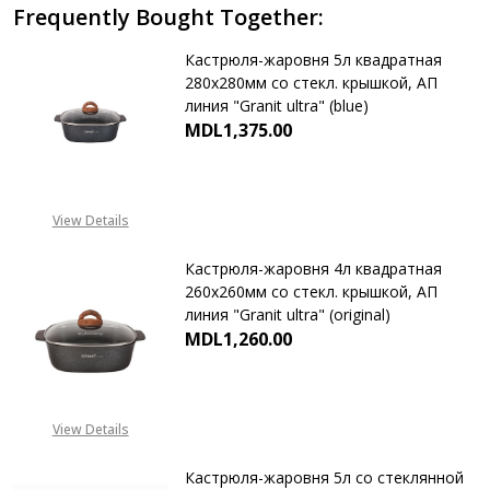
Frequently Bought Together:
Кастрюля-жаровня 5л квадратная
280х280мм со стекл. крышкой, АП
линия "Granit ultra" (blue)
MDL1,375.00
DECREASE QUANTITY OF КАСТРЮЛ
INCREASE QUANTITY 
View Details
Кастрюля-жаровня 4л квадратная
260х260мм со стекл. крышкой, АП
линия "Granit ultra" (original)
MDL1,260.00
DECREASE QUANTITY OF КАСТРЮЛ
INCREASE QUANTITY 
View Details
Кастрюля-жаровня 5л со стеклянной