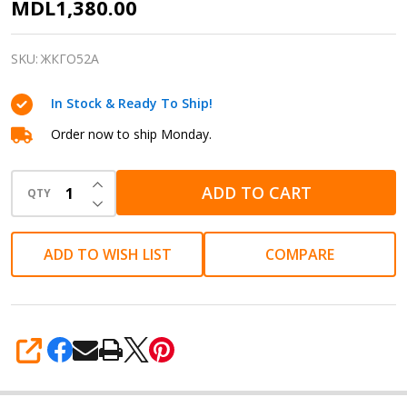
Кастрюля-
MDL1,380.00
жаровня
5л
SKU:
ЖКГО52А
квадратная
In Stock & Ready To Ship!
280х280мм
со
Order now to ship Monday.
стекл.
INCREASE QUANTITY OF UNDEFINED
крышкой,
ADD TO CART
QTY
DECREASE QUANTITY OF UNDEFINED
АП
линия
ADD TO WISH LIST
COMPARE
"Granit
ultra"
(original)
SHARE